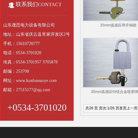
联系我们
CONTACT
山东晟昆电力设备有限公司
35mm弧感应弹开铜锁
地址：山东省庆云县常家开发区2号
手机：15610720777
电话：0534-3701020
传真：0534-3701957 3705878
邮编：253700
网址：www.kunlunsuoye.com
邮箱：27515177@qq.com
30mm弧感应锌镁合金喷塑
+0534-3701020
共26 页 页次:1/26 页
首页
上一页